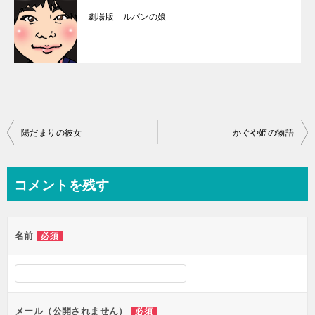
劇場版 ルパンの娘
投
陽だまりの彼女
かぐや姫の物語
稿
ナ
コメントを残す
ビ
ゲ
名前
必須
ー
シ
ョ
ン
メール（公開されません）
必須