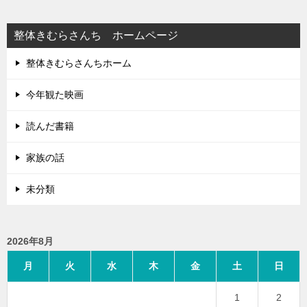
ー
シ
整体きむらさんち ホームページ
ョ
整体きむらさんちホーム
ン
今年観た映画
読んだ書籍
家族の話
未分類
2026年8月
月
火
水
木
金
土
日
1
2