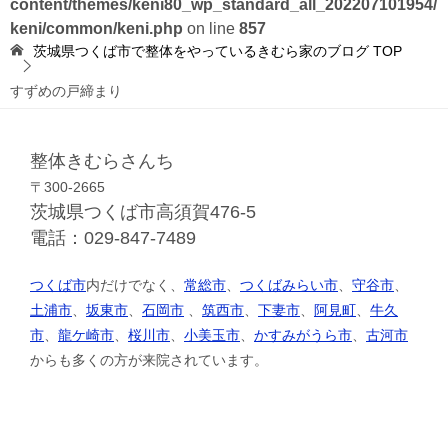
content/themes/keni80_wp_standard_all_202207101954/
keni/common/keni.php
on line
857
茨城県つくば市で整体をやっているきむら家のブログ
TOP
すずめの戸締まり
整体きむらさんち
〒300-2665
茨城県つくば市高須賀476-5
電話：029-847-7489
つくば市
内だけでなく、
常総市
、
つくばみらい市
、
守谷市
、
土浦市
、
坂東市
、
石岡市
、
筑西市
、
下妻市
、
阿見町
、
牛久
市
、
龍ケ崎市
、
桜川市
、
小美玉市
、
かすみがうら市
、
古河市
からも多くの方が来院されています。