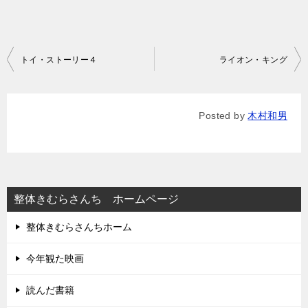
投
トイ・ストーリー４
ライオン・キング
稿
ナ
Posted by
木村和男
ビ
ゲ
ー
シ
整体きむらさんち ホームページ
ョ
整体きむらさんちホーム
ン
今年観た映画
読んだ書籍