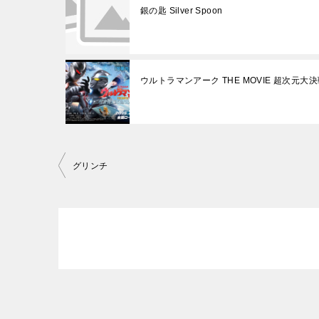
銀の匙 Silver Spoon
ウルトラマンアーク THE MOVIE 超次元
投
グリンチ
稿
ナ
ビ
ゲ
ー
シ