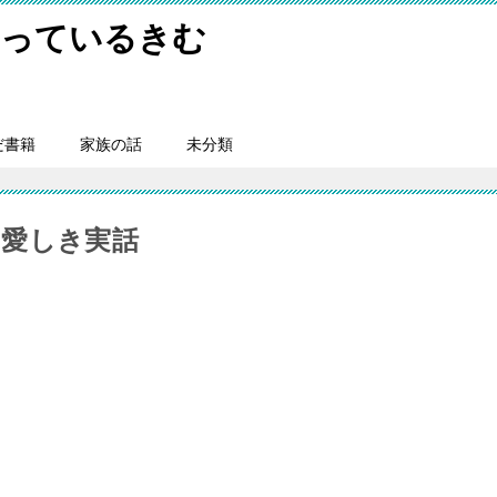
やっているきむ
だ書籍
家族の話
未分類
愛しき実話