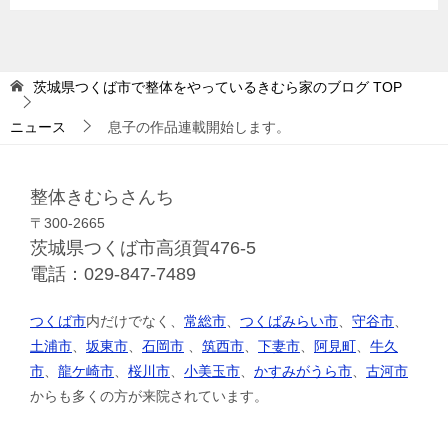
茨城県つくば市で整体をやっているきむら家のブログ
TOP
ニュース
息子の作品連載開始します。
整体きむらさんち
〒300-2665
茨城県つくば市高須賀476-5
電話：029-847-7489
つくば市
内だけでなく、
常総市
、
つくばみらい市
、
守谷市
、
土浦市
、
坂東市
、
石岡市
、
筑西市
、
下妻市
、
阿見町
、
牛久
市
、
龍ケ崎市
、
桜川市
、
小美玉市
、
かすみがうら市
、
古河市
からも多くの方が来院されています。