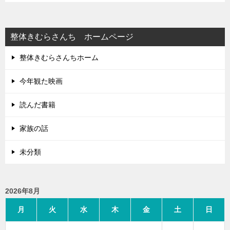
ー
シ
整体きむらさんち ホームページ
ョ
整体きむらさんちホーム
ン
今年観た映画
読んだ書籍
家族の話
未分類
2026年8月
月
火
水
木
金
土
日