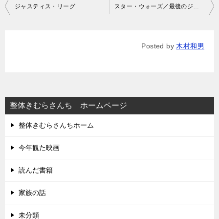
投
ジャスティス・リーグ
スター・ウォーズ／最後のジェダイ
稿
ナ
Posted by
木村和男
ビ
ゲ
ー
シ
整体きむらさんち ホームページ
ョ
整体きむらさんちホーム
ン
今年観た映画
読んだ書籍
家族の話
未分類