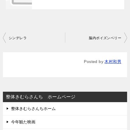
投
シンデレラ
脳内ポイズンベリー
稿
ナ
Posted by
木村和男
ビ
ゲ
ー
シ
整体きむらさんち ホームページ
ョ
整体きむらさんちホーム
ン
今年観た映画