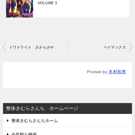
VOLUME 3
投
トワイライト ささらさや
ベイマックス
稿
ナ
Posted by
木村和男
ビ
ゲ
ー
シ
整体きむらさんち ホームページ
ョ
整体きむらさんちホーム
ン
今年観た映画