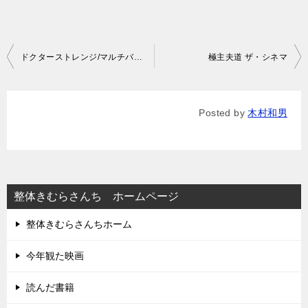
投
ドクターストレンジ/マルチバースオブマッドネス
極主夫道 ザ・シネマ
稿
ナ
Posted by
木村和男
ビ
ゲ
ー
シ
整体きむらさんち ホームページ
ョ
整体きむらさんちホーム
ン
今年観た映画
読んだ書籍