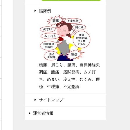
臨床例
頭痛、肩こり、腰痛、自律神経失
調症、膝痛、股関節痛、ムチ打
ち、めまい、冷え性、むくみ、便
秘、生理痛、不定愁訴
サイトマップ
運営者情報