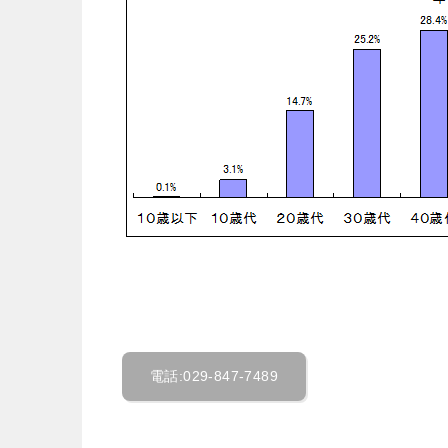
電話:029-847-7489