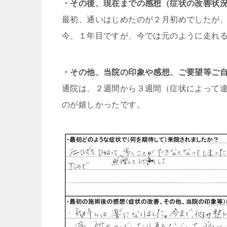
・その後、現在までの感想（症状の改善状
最初、通いはじめたのが２月初めでしたが
今、１年目ですが、今では元のように走れ
・その他、当院の印象や感想、ご要望等ご
通院は、２週間から３週間（症状によって
のが嬉しかったです。