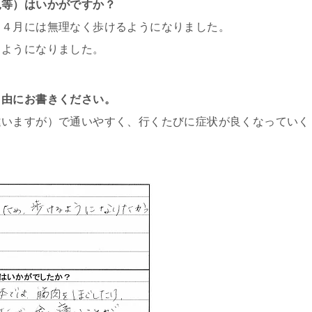
況等）はいかがですか？
、４月には無理なく歩けるようになりました。
るようになりました。
自由にお書きください。
違いますが）で通いやすく、行くたびに症状が良くなっていく