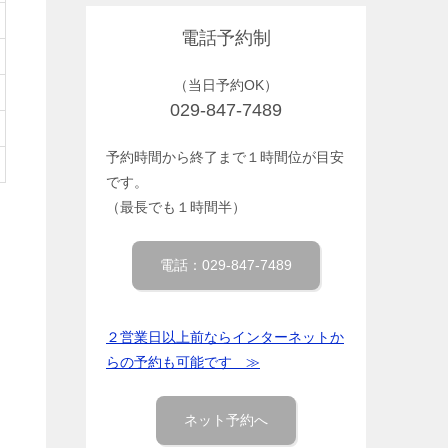
電話予約制
（当日予約OK）
029-847-7489
予約時間から終了まで１時間位が目安
です。
（最長でも１時間半）
電話：029-847-7489
２営業日以上前ならインターネットか
らの予約も可能です ≫
ネット予約へ