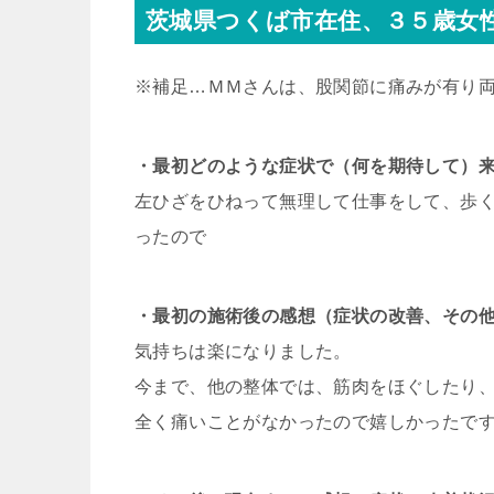
茨城県つくば市在住、３５歳女
※補足…ＭＭさんは、股関節に痛みが有り
・最初どのような症状で（何を期待して）
左ひざをひねって無理して仕事をして、歩
ったので
・最初の施術後の感想（症状の改善、その
気持ちは楽になりました。
今まで、他の整体では、筋肉をほぐしたり
全く痛いことがなかったので嬉しかったで