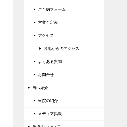
ご予約フォーム
営業予定表
アクセス
各地からのアクセス
よくある質問
お問合せ
自己紹介
当院の紹介
メディア掲載
施術法について