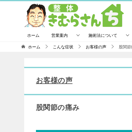
ホーム
営業案内
施術法について
ホーム
こんな症状
お客様の声
股関節
お客様の声
股関節の痛み