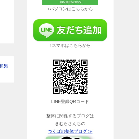
↑パソコンはこちらから
↑スマホはこちらから
和男
LINE登録QRコード
整体に関係するブログは
きむらさんちの
つくばの整体ブログ ≫