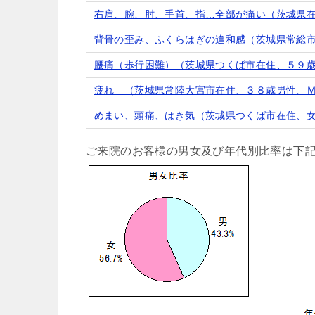
右肩、腕、肘、手首、指…全部が痛い（茨城県
背骨の歪み、ふくらはぎの違和感（茨城県常総
腰痛（歩行困難）（茨城県つくば市在住、５９
疲れ （茨城県常陸大宮市在住、３８歳男性、
めまい、頭痛、はき気（茨城県つくば市在住、女
ご来院のお客様の男女及び年代別比率は下